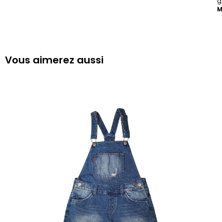
g
M
-
Vous aimerez aussi