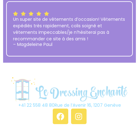
Un super site de vêtements d’occasion! Vêtements
expédiés très rapidement, colis soigné et
vêtements impeccables/je n’hésiterai pas à
recommander ce site à des amis !
– Magdeleine Paul
+41 22 558 48 80
Rue de l’Avenir 16, 1207 Genève