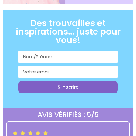
Des trouvailles et
inspirations... juste pour
vous!
S'inscrire
AVIS VÉRIFIÉS : 5/5