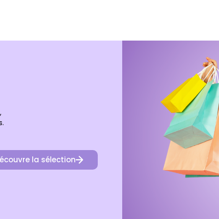
,
s.
écouvre la sélection