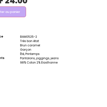
F
24.00
ter au panier
ce
BAM0525-2
Très bon état
Brun caramel
Garçon
Été, Printemps
nts
Pantalons, joggings, jeans
98% Coton 2% Elasthanne