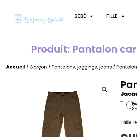
BÉBÉ
FILLE
Produit: Pantalon ca
Accueil
/
Garçon
/
Pantalons, joggings, jeans
/ Pantalon
Pan
Jaca
-
Pr
ca
Taille r