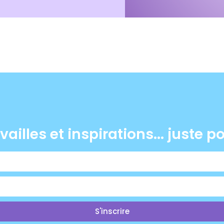
vailles et inspirations... juste p
S'inscrire