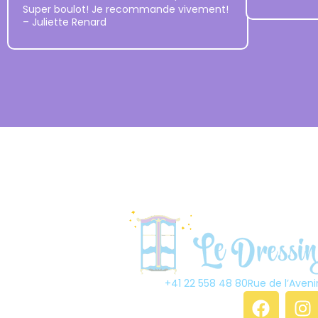
Super boulot! Je recommande vivement!
– Juliette Renard
+41 22 558 48 80
Rue de l’Aveni