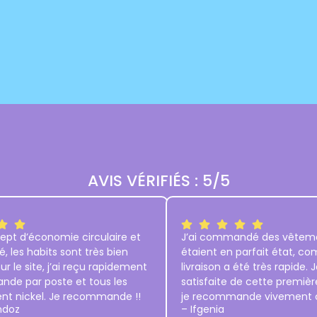
AVIS VÉRIFIÉS : 5/5
ept d’économie circulaire et
J’ai commandé des vêteme
é, les habits sont très bien
étaient en parfait état, c
ur le site, j’ai reçu rapidement
livraison a été très rapide. J
e par poste et tous les
satisfaite de cette premi
ent nickel. Je recommande !!
je recommande vivement c
ndoz
– Ifgenia