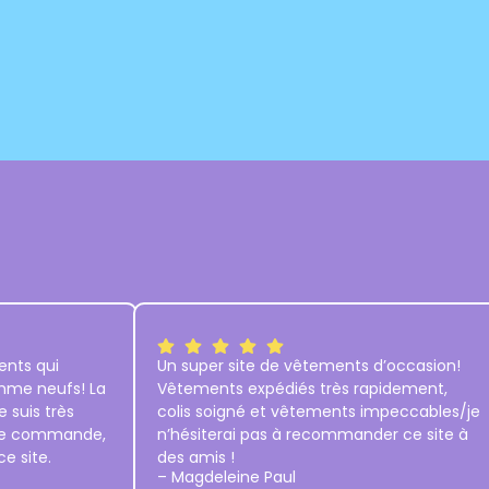
nts qui
Un super site de vêtements d’occasion!
omme neufs! La
Vêtements expédiés très rapidement,
e suis très
colis soigné et vêtements impeccables/je
ère commande,
n’hésiterai pas à recommander ce site à
e site.
des amis !
– Magdeleine Paul