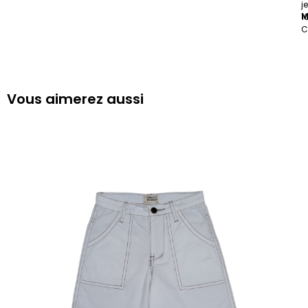
j
M
1
C
Vous aimerez aussi