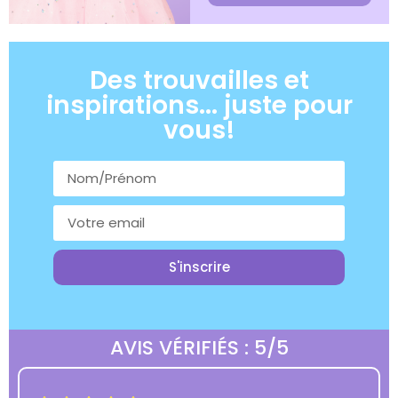
Des trouvailles et
inspirations... juste pour
vous!
S'inscrire
AVIS VÉRIFIÉS : 5/5