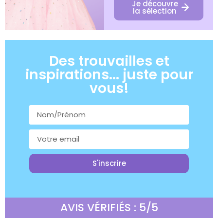
Je découvre
la sélection
Des trouvailles et
inspirations... juste pour
vous!
S'inscrire
AVIS VÉRIFIÉS : 5/5