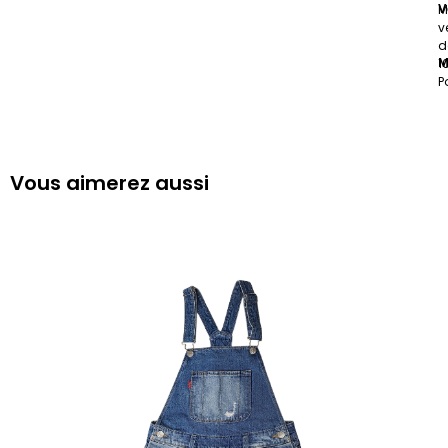
V
M
v
d
M
1
P
Vous aimerez aussi