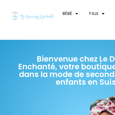
BÉBÉ
FILLE
Bienvenue chez Le D
Enchanté, votre boutique
dans la mode de second
enfants en Sui