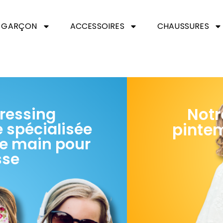
GARÇON
ACCESSOIRES
CHAUSSURES
Notr
ressing
 spécialisée
pintem
e main pour
sse