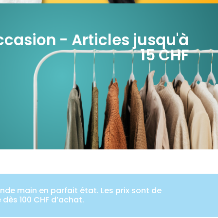
casion - Articles jusqu'à
15 CHF
de main en parfait état. Les prix sont de
e dès 100 CHF d’achat.