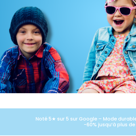
Noté 5★ sur 5 sur Google – Mode durable 
-60% jusqu’à plus de 