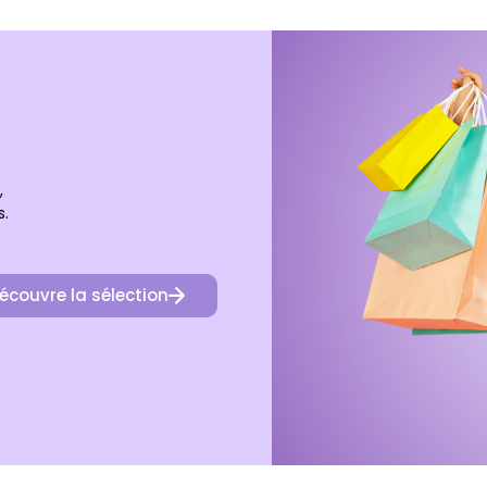
,
s.
écouvre la sélection