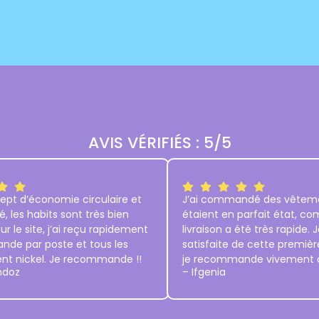
AVIS VÉRIFIÉS : 5/5
ept d’économie circulaire et
J’ai commandé des vêteme
é, les habits sont très bien
étaient en parfait état, c
ur le site, j’ai reçu rapidement
livraison a été très rapide. J
e par poste et tous les
satisfaite de cette premi
ent nickel. Je recommande !!
je recommande vivement c
ndoz
– Ifgenia