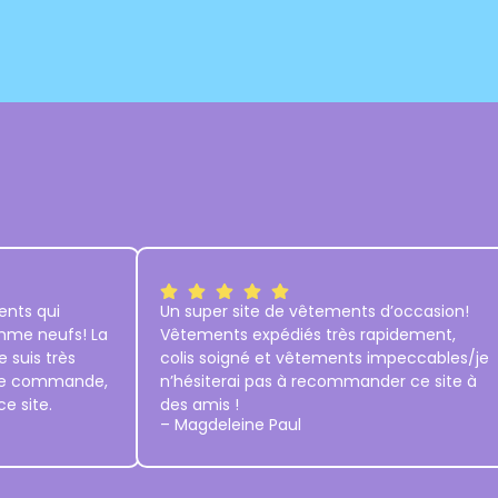
nts qui
Un super site de vêtements d’occasion!
omme neufs! La
Vêtements expédiés très rapidement,
e suis très
colis soigné et vêtements impeccables/je
ère commande,
n’hésiterai pas à recommander ce site à
e site.
des amis !
– Magdeleine Paul