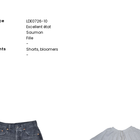
ce
LDE0726-10
Excellent état
Saumon
Fille
-
nts
Shorts, bloomers
-