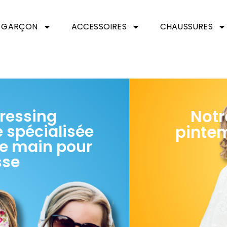
GARÇON
ACCESSOIRES
CHAUSSURES
Notr
ressing
 spécialisée
pintem
e main pour
sse