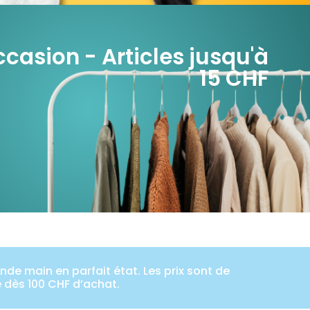
casion - Articles jusqu'à
15 CHF
de main en parfait état. Les prix sont de
e dès 100 CHF d’achat.