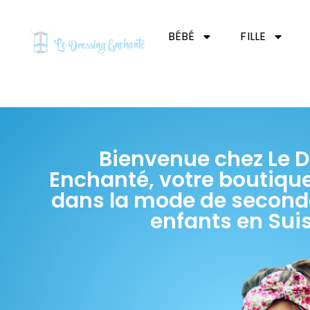
BÉBÉ
FILLE
Bienvenue chez Le D
Enchanté, votre boutique
dans la mode de second
enfants en Sui