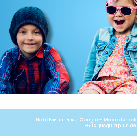
Noté 5★ sur 5 sur Google – Mode durable 
-60% jusqu’à plus de 