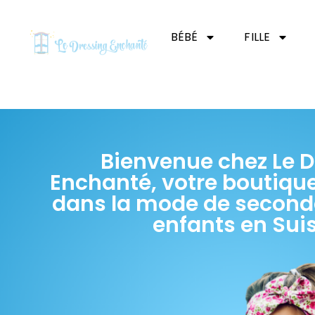
BÉBÉ
FILLE
Bienvenue chez Le D
Enchanté, votre boutique
dans la mode de second
enfants en Sui