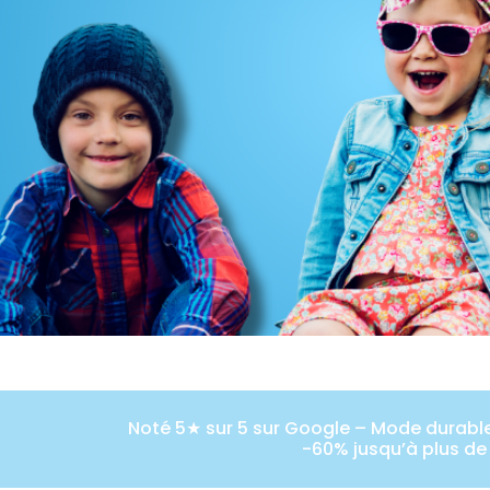
Noté 5★ sur 5 sur Google – Mode durable 
-60% jusqu’à plus de 