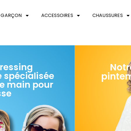
GARÇON
ACCESSOIRES
CHAUSSURES
Notr
ressing
 spécialisée
pintem
e main pour
sse