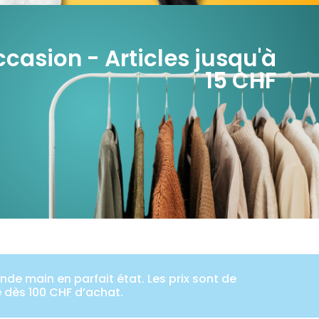
casion - Articles jusqu'à
15 CHF
de main en parfait état. Les prix sont de
e dès 100 CHF d’achat.